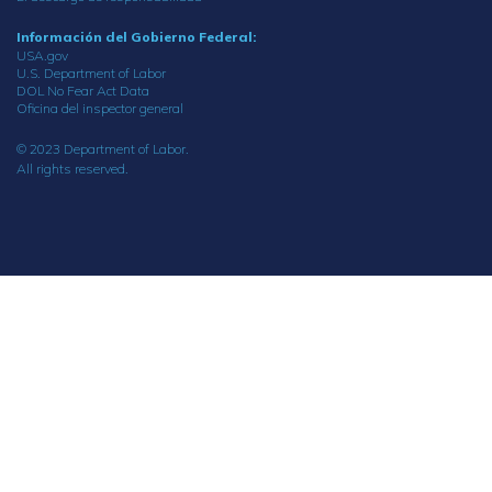
Información del Gobierno Federal:
USA.gov
U.S. Department of Labor
DOL No Fear Act Data
Oficina del inspector general
© 2023 Department of Labor.
All rights reserved.