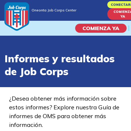
Skip
CONECTAR
Oneonta Job Corps Center
to
COMIENZ
Oneonta Job Corps Center
YA
main
content
COMIENZA YA
Programas
Informes y resultados
Vida En El Campus Universita
de Job Corps
Habilidades académicas
Viaje de la carrera
¿Desea obtener más información sobre
estos informes? Explore nuestra Guía de
Estudiar
informes de OMS para obtener más
información.
Programas de Entrenamient